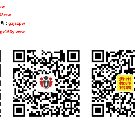
sw
63rsw
号：
gzjszpw
gz163ylwsw