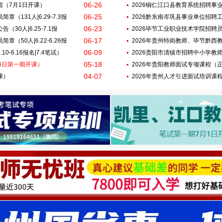
06-26
程（7月1日开课）
2026铜仁江口县教育系统招聘事业单
06-25
（131人|6.29-7.3报
7.3报名|7.18笔试）
2026黔东南岑巩县事业单位招聘工作人
06-23
30人|6.25-7.1报
名|7.18笔试）
2026毕节工业职业技术学院招聘员额
06-17
（50人|6.22-6.26报
6.26报名|7.11笔试）
2026年贵州特岗教师、毕节黔西
06-09
0-6.16报名|7.4笔试）
2026贵阳市清镇市招聘中小学教师简章（
05-18
24日第一期开课）
笔试）
2026年贵阳教师面试专项课程（
04-07
课）
2026年贵州人才引进面试培训课