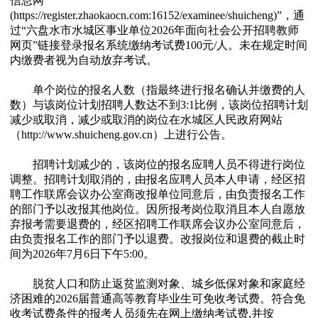
信息网
(https://register.zhaokaocn.com:16152/examinee/shuicheng)”，通
过“六盘水市水城区事业单位2026年面向社会公开招聘教师
网页”链接登录报名系统缴纳考试费100元/人。未在规定时间
内缴费者视为自动放弃考试。
单个岗位的报名人数（指最终进行报名确认并缴费的人
数）与该岗位计划招聘人数达不到3:1比例，该岗位招聘计划
减少或取消，减少或取消的岗位在水城区人民政府网站
（http://www.shuicheng.gov.cn）上进行公告。
招聘计划减少的，该岗位的报名应聘人员不得进行岗位
调整。招聘计划取消的，由报名应聘人员本人申请，经区招
聘工作联席会议办公室商改报单位同意后，由负责报名工作
的部门予以改报其他岗位。因所报考岗位取消且本人自愿放
弃报考需要退费的，经区招聘工作联席会议办公室同意后，
由负责报名工作的部门予以退费。改报岗位和退费的截止时
间为2026年7月6日下午5:00。
脱贫人口和防止返贫监测对象、城乡低保对象和家庭经
济困难的2026届普通高等教育毕业生可免收考试费。符合免
收考试费条件的报考人员须先在网上缴纳考试费,并按