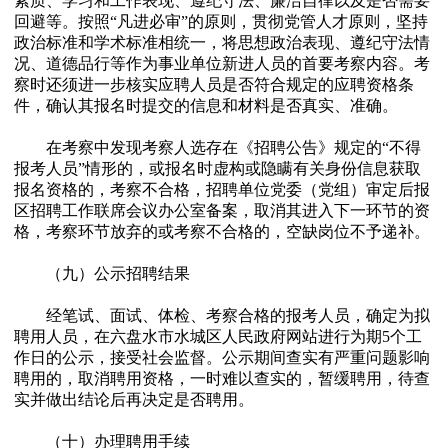
素质、学习和工作表现、遵纪守法、廉洁自律以及是否需要
回避等。按照“凡进必审”的原则，贯彻党管人才原则，坚持
政治标准和学术标准相统一，将思想政治表现、遵纪守法情
况、道德品行等作为事业单位新进人员的首要考察内容。考
察时还须进一步核实应聘人员是否符合规定的应聘资格条
件，确认其报名时提交的信息和材料是否真实、准确。
在考察中发现考察人选存在《招聘公告》规定的“不得
报考人员”情形的，或报名时虚构或隐瞒有关身份信息获取
报名资格的，考察不合格，招聘单位党委（党组）审定后报
区招聘工作联席会议办公室备案，取消其进入下一环节的资
格，考察环节放弃的或考察不合格的，空缺岗位不予递补。
（九）公示招聘结果
经笔试、面试、体检、考察合格的报考人员，确定为拟
聘用人员，在六盘水市水城区人民政府网站进行为期5个工
作日的公示，接受社会监督。公示期间查实有严重问题影响
聘用的，取消聘用资格，一时难以查实的，暂缓聘用，待查
实并做出结论后再决定是否聘用。
（十）办理聘用手续