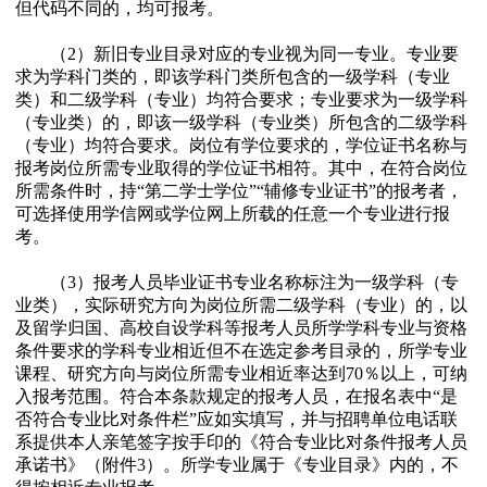
但代码不同的，均可报考。
（2）新旧专业目录对应的专业视为同一专业。专业要
求为学科门类的，即该学科门类所包含的一级学科（专业
类）和二级学科（专业）均符合要求；专业要求为一级学科
（专业类）的，即该一级学科（专业类）所包含的二级学科
（专业）均符合要求。岗位有学位要求的，学位证书名称与
报考岗位所需专业取得的学位证书相符。其中，在符合岗位
所需条件时，持“第二学士学位”“辅修专业证书”的报考者，
可选择使用学信网或学位网上所载的任意一个专业进行报
考。
（3）报考人员毕业证书专业名称标注为一级学科（专
业类），实际研究方向为岗位所需二级学科（专业）的，以
及留学归国、高校自设学科等报考人员所学学科专业与资格
条件要求的学科专业相近但不在选定参考目录的，所学专业
课程、研究方向与岗位所需专业相近率达到70％以上，可纳
入报考范围。符合本条款规定的报考人员，在报名表中“是
否符合专业比对条件栏”应如实填写，并与招聘单位电话联
系提供本人亲笔签字按手印的《符合专业比对条件报考人员
承诺书》（附件3）。所学专业属于《专业目录》内的，不