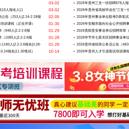
03-02
2026年贵州三支一扶招聘878人
03-02
员10人报名入口
2026年贵州省高校毕业生“三支一扶” 
02-05
（253人|2.24-2.28报
报名|3.28笔试）
2026年贵州事业单位联考D类笔
01-30
专项培训课程（正在开课）
2026年安顺市面向社会公开招聘
01-29
48人|2.2-2.6报
人|2.2-2.6报名|3.28-29笔试）
2026贵阳贵安事业单位招聘简章（402
01-28
85人|2.2-2.6报
2026毕节市七星关区招聘事业单位工作
01-28
人|2.2-2.6报名|3.28-
名|3.29笔试）
2026贵州省招录公务员公告（4833人|
10-14
0.24报名|11.30笔试）
2026年贵州人才引进面试培训课