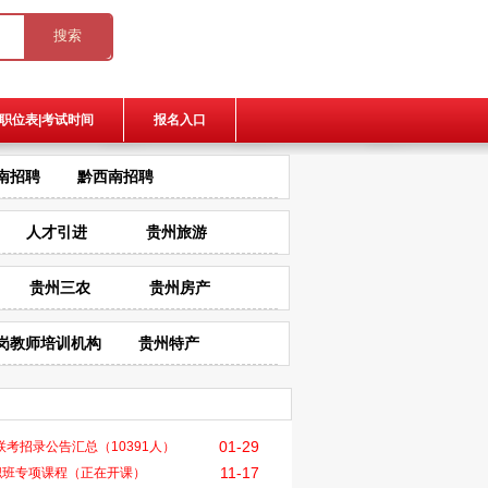
职位表|考试时间
报名入口
南招聘
黔西南招聘
人才引进
贵州旅游
贵州三农
贵州房产
岗教师培训机构
贵州特产
01-29
29联考招录公告汇总（10391人）
11-17
职班专项课程（正在开课）