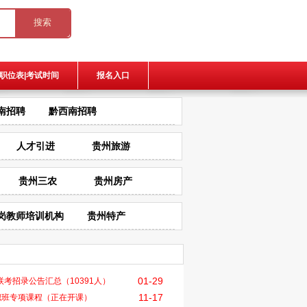
职位表|考试时间
报名入口
南招聘
黔西南招聘
人才引进
贵州旅游
贵州三农
贵州房产
岗教师培训机构
贵州特产
01-29
29联考招录公告汇总（10391人）
11-17
职班专项课程（正在开课）