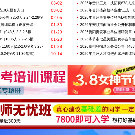
03-02
2026年贵州三支一扶招聘878人
03-02
员10人报名入口
2026年贵州省高校毕业生“三支一扶” 
02-05
（253人|2.24-2.28报
报名|3.28笔试）
2026年贵州事业单位联考D类笔
01-30
专项培训课程（正在开课）
2026年安顺市面向社会公开招聘
01-29
48人|2.2-2.6报
人|2.2-2.6报名|3.28-29笔试）
2026贵阳贵安事业单位招聘简章（402
01-28
85人|2.2-2.6报
2026毕节市七星关区招聘事业单位工作
01-28
人|2.2-2.6报名|3.28-
名|3.29笔试）
2026贵州省招录公务员公告（4833人|
10-14
0.24报名|11.30笔试）
2026年贵州人才引进面试培训课