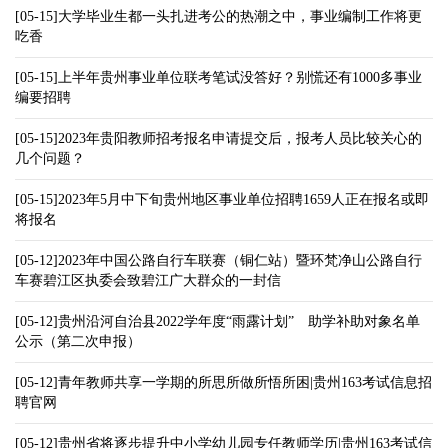
[05-15]大学毕业生都一头扎进考公的热潮之中，事业编制工作将更
吃香
[05-15]上半年贵州事业单位联考笔试没答好？别慌还有1000多事业
编要招聘
[05-15]2023年贵阳教师招考报名申请提交后，报考人员比较关心的
几个问题？
[05-15]2023年5月中下旬贵州地区事业单位招聘1659人正在报名或即
将报名
[05-12]2023年中国公路自行车联赛（铜仁站）暨环梵净山公路自行
车赛碧江区执委会致碧江广大群众的一封信
[05-12]贵州沿河自治县2022学年度“雨露计划” 助学补助对象名单
公示（第二次申报）
[05-12]青年教师共享一学期的所思所做所悟所困|贵州163考试信息招
聘官网
[05-12]贵州省将逐步提升中小学幼儿园专任教师学历|贵州163考试信