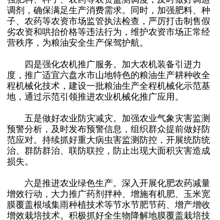
调剂，确保满足生产消费需求。同时，加强肥料、种
子、农药等农资市场监管执法检查，严厉打击制售假
劣农资和哄抬价格等违法行为，维护农资市场正常经
营秩序，为粮油安全生产保驾护航。
四是强化农机推广服务。加大农机装备引进力
度，推广适宜六盘水市山地特色的粮油生产耕种收全
程机械化技术，建设一批粮油生产全程机械化示范基
地，通过示范引领推进农业机械化推广应用。
五是做好农业防灾减灾。加强农业气象灾害监测
预警分析，及时发布预警信息，组织群众提前做好防
范应对。持续抓好重大病虫害监测防控，开展统防统
治、群防群治、联防联控，防止出现大面积灾害造成
损失。
六是推进农业绿色生产。深入开展化肥农药减量
增效行动，大力推广药剂拌种、增施有机肥、玉米宽
膜覆盖根域集雨种植技术等节水节肥节药、增产增收
增效栽培技术。积极抓好全生物降解地膜覆盖栽培技