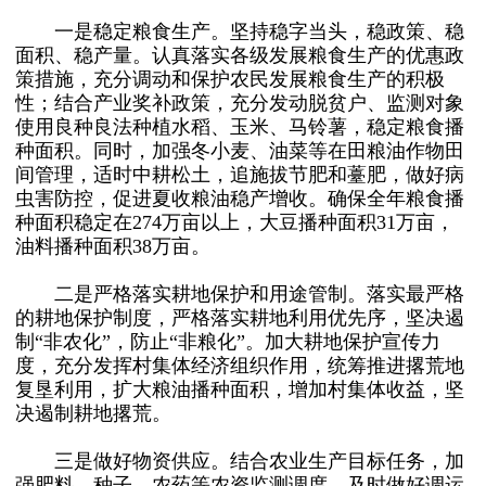
一是稳定粮食生产。坚持稳字当头，稳政策、稳
面积、稳产量。认真落实各级发展粮食生产的优惠政
策措施，充分调动和保护农民发展粮食生产的积极
性；结合产业奖补政策，充分发动脱贫户、监测对象
使用良种良法种植水稻、玉米、马铃薯，稳定粮食播
种面积。同时，加强冬小麦、油菜等在田粮油作物田
间管理，适时中耕松土，追施拔节肥和薹肥，做好病
虫害防控，促进夏收粮油稳产增收。确保全年粮食播
种面积稳定在274万亩以上，大豆播种面积31万亩，
油料播种面积38万亩。
二是严格落实耕地保护和用途管制。落实最严格
的耕地保护制度，严格落实耕地利用优先序，坚决遏
制“非农化”，防止“非粮化”。加大耕地保护宣传力
度，充分发挥村集体经济组织作用，统筹推进撂荒地
复垦利用，扩大粮油播种面积，增加村集体收益，坚
决遏制耕地撂荒。
三是做好物资供应。结合农业生产目标任务，加
强肥料、种子、农药等农资监测调度，及时做好调运