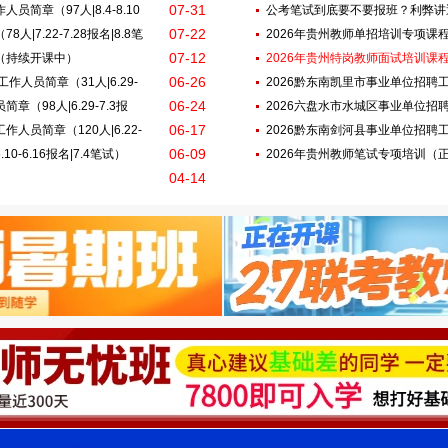
07-31
简章（97人|8.4-8.10
8.14报名|8.22笔试）
公考笔试到底要不要报班？利弊讲
07-22
|7.22-7.28报名|8.8笔
2026年贵州教师单招培训专项课
07-12
（持续开课中）
2026年贵州特岗教师面试培训课
06-26
作人员简章（31人|6.29-
2026黔东南凯里市事业单位招聘工作人
06-24
（98人|6.29-7.3报
名|8.1笔试）
2026六盘水市水城区事业单位招聘教师
06-17
人员简章（120人|6.22-
名|7.12笔试）
2026黔东南剑河县事业单位招聘工作人
06-09
0-6.16报名|7.4笔试）
名|7.12笔试）
2026年贵州教师笔试专项培训（
04-14