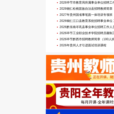
2026毕节市教育局所属事业单位招聘工作人员
报名|8.22笔试）
2026铜仁松桃苗族自治县招聘教师简章（78人
试）
2027年贵州国省事笔面一体培训专项班
2026铜仁江口县教育系统招聘事业单位 工
7.3报名|7.18笔试）
2026黔东南岑巩县事业单位招聘工作人员简章
名|7.18笔试）
2026毕节工业职业技术学院招聘员额制工作
6.26报名|7.11笔试）
2026毕节黔西市招聘教师简章（100人|6.1
2026年贵州人才引进面试培训课程