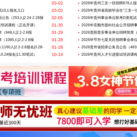
03-02
2026年贵州三支一扶招聘878人
03-02
员10人报名入口
2026年贵州省高校毕业生“三支一扶” 
02-05
（253人|2.24-2.28报
报名|3.28笔试）
2026年贵州事业单位联考D类笔
01-30
专项培训课程（正在开课）
2026年安顺市面向社会公开招聘
01-29
48人|2.2-2.6报
人|2.2-2.6报名|3.28-29笔试）
2026贵阳贵安事业单位招聘简章（402
01-28
85人|2.2-2.6报
2026毕节市七星关区招聘事业单位工作
01-28
人|2.2-2.6报名|3.28-
名|3.29笔试）
2026贵州省招录公务员公告（4833人|
10-14
0.24报名|11.30笔试）
2026年贵州人才引进面试培训课