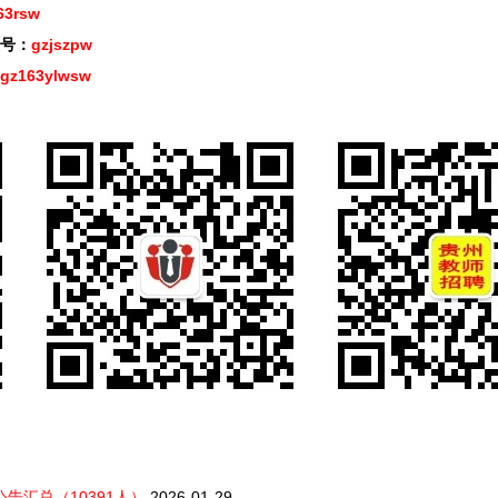
63rsw
号：
gzjszpw
gz163ylwsw
录公告汇总（10391人）
2026-01-29