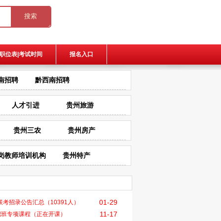
职位表|考试时间
报名入口
南招聘
黔西南招聘
人才引进
贵州旅游
贵州三农
贵州房产
岗教师培训机构
贵州特产
01-29
29联考招录公告汇总（10391人）
11-17
职班专项课程（正在开课）