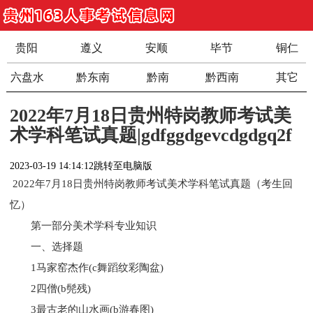
贵阳
遵义
安顺
毕节
铜仁
六盘水
黔东南
黔南
黔西南
其它
2022年7月18日贵州特岗教师考试美
术学科笔试真题|gdfggdgevcdgdgq2f
2023-03-19 14:14:12
跳转至电脑版
2022年7月18日贵州特岗教师考试美术学科笔试真题（考生回
忆）
第一部分美术学科专业知识
一、选择题
1马家窑杰作(c舞蹈纹彩陶盆)
2四僧(b髡残)
3最古老的山水画(b游春图)