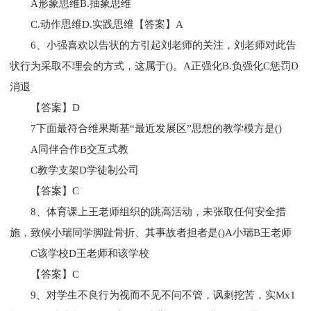
A形象思维B.抽象思维
C.动作思维D.实践思维【答案】A
6、小强喜欢以告状的方引起刘老师的关注，刘老师对此告
状行为采取不理会的方式，这属于()。A正强化B.负强化C惩罚D
消退
【答案】D
7下面最符合维果斯基“最近发展区”思想的教学模方是()
A同伴合作B交互式教
C教学支架D学徒制公司
【答案】C
8、体育课上王老师组织的跳高活动，未张取任何安全措
施，致候小瑞同学脚趾骨折、其事故者担者是()A小瑞B王老师
C该学校D王老师和该学校
【答案】C
9、对学生不良行为视而不见不问不管，讽刺挖苦，实Mx1