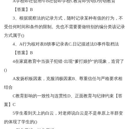
A学校即社会用牛B社会即学校C教育即劳动D劳动教育
【答案】B
3、根据观察法的记录方式，随时记录某种有值的行为，不
受任何时间和条件的限制。先也不需要要做特别的编分类该记录
方式属于()
4、A行为核对表B轶事记录表C.日记描述法D事件取档法
【答案】B
4在家庭教育中当孩子犯错·出现“爹打娘护”的现象，造背了
()
A发扬积板因素，克服消极因素B、尊重信任与严格要求相
结合
C教育影响的一致性与连贯性D、正面教育与纪律约束【答
案】C
5学生看到天上的白云，对老师说白云是不是单原上羊群变
的体现了学生的()