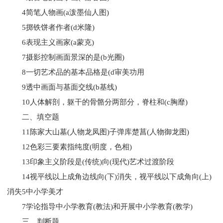
4简笔人物画(a泼墨仙人图)
5掷铁饼者作者(d米隆)
6表现主义画家(a蒙克)
7摄影控制画面景深的是(b光圈)
8一切艺术品的基本品格是(d审美功用
9透中画面与基面交线(b基线)
10人体解剖，躯干的骨骼分两部分，脊柱和(c胸靡)
二、填空题
11陈家大山墓(人物龙凤图)子弹库楚菖(人物御龙图)
12色彩三要素指纯度(明度，色相)
13印象主义阶段是(传统)向(现代)艺术过渡阶段
14视平线以上成角边线向(下)消失，视平线以下成角向(上)
消失5中小学美才
7学论指导中小学教育(教法)和开展中小学教育(教学)
三、判断题