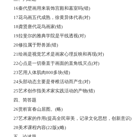
16秦代壁画用来装饰宫殿和墓室吗(错)
17花乌画五代成熟，徐黄异体代表(对)
18龚贤唐代花鸟画家(错)
19拉斐尔的雅典学院是平线透视(对)
20修拉属于野兽派(错)
21绘画是视觉艺术是画家心理反映和再现(对)
22心点是一切垂直于画面的直角线灭点(对)
23艺用人体肌肉800多块(错)
24头部动态主要是脊椎活动而产生(对)
25艺术创作指美术家实践活动的产物(错)
四、简答题
26赏析富春山居图。(略)
27艺术家的作用(提高全民审美，记录文化思想，创新意识)
28美术课程内容(22版)(略)
五、论述题