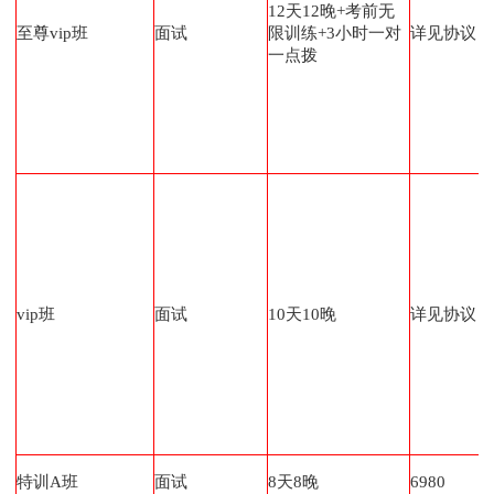
12天12晚+考前无
至尊vip班
面试
限训练+3小时一对
详见协议
一点拨
vip班
面试
10天10晚
详见协议
特训A班
面试
8天8晚
6980