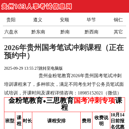
贵阳
遵义
安顺
毕节
铜仁
六盘水
黔东南
黔南
黔西南
其它
2026年贵州国考笔试冲刺课程（正在
预约中）
2025-09-29 13:55:27
跳转至电脑版
贵州金粉笔教育2026年贵州国考笔试冲刺
培训课程来了，多种班次，满足不同考生对于公务员笔试面
试培训，开课时间及课程详情咨询：18985152021（微信）
金粉笔教育
三思教育
国考冲刺
专项
课
●
程
10月14
课
收费说
班型
时长
课程安排
费用
日前报
程
明
名优惠