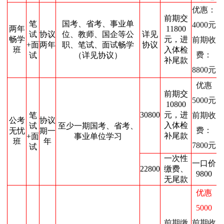
优惠：
前期交
笔
国考、省考、事业单
4000元
两年
11800
试
协议
位、教师、国企等公
详见
畅学
元，进
前期收
+面
两年
职、笔试、面试畅学
协议
班
入体检
费：
试
（详见协议）
补尾款
8800元
优惠
前期交
5000元
10800
30800
元，进
笔
前期收
公考
协议
入体检
试
至少一期国考、省考、
费：
无忧
期一
补尾款
+面
事业单位学习
班
年
7800元
试
一次性
一口价
22800
缴费、
9800
无尾款
优惠
5000
前期缴
前期收