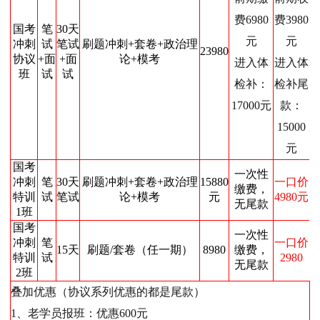
费6980
费3980
国考
笔
30天
元
元
冲刺
试
笔试
刷题冲刺+套卷+政治理
23980
协议
+面
+面
论+模考
进入体
进入体
班
试
试
检补：
检补尾
17000元
款：
15000
元
国考
一次性
冲刺
笔
30天
刷题冲刺+套卷+政治理
15880
一口价
缴费，
特训
试
笔试
论+模考
元
4980元
无尾款
1班
国考
一次性
冲刺
笔
一口价
15天
刷题/套卷（任一期）
8980
缴费，
特训
试
2980
无尾款
2班
叠加优惠（协议系列优惠的都是尾款）
1、老学员报班：优惠600元