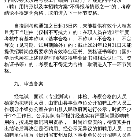
州省公务员录用考察工作细则（试行）》规定的不得录
（聘）用情形以及本招聘方案“不得报考情形之一”的，考察
结论不得定为合格，取消进入下一环节资格。
自接到考察通知之日起15日内，未能提供有效个人档案
且无正当理由（仅指不可抗力）的；在职人员在近3年年度
考核中有基本称职（基本合格）、不称职（不合格）、不定
等次（见习期、试用期除外）的；截止2024年12月31日未能
提供招聘岗位所要求的有效毕业证书、资格证书等的（国外
学历也须在上述规定时间内取得毕业证书和相应认证书、资
格证书等）的，考察也不得定为合格，取消进入下一环节资
格。
九、审查备案
经笔试、面试（专业测试）、体检、考察合格的人员，
确定为拟聘用人员，由雷山县事业单位公开招聘工作人员工
作领导小组办公室在雷山县人民政府网进行公示，时间不少
于7个工作日。公示期间有举报并经查实有严重问题影响聘
用的，按规定取消聘用资格，一时尚难查实的，待查实并作
出结论后再决定是否聘用。经公示无异议的拟聘用人员，由
招聘单位填写《贵州省市州及以下事业单位公开招聘人员备