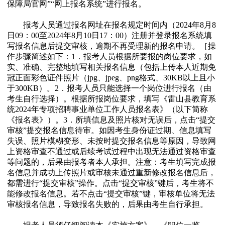
保障局官网”“网上报名系统”进行报名。
报考人员通过报名网址在报名规定时间内（2024年8月8
日09：00至2024年8月10日17：00）注册并登录报名系统填
写报名信息后提交审核，逾期不再受理新的报名申请。［操
作步骤简述如下：1．报考人员根据所要报的岗位要求，如
实、准确、完整地填写相关报名信息（包括上传本人近期免
冠正面彩色证件照片（jpg、jpeg、png格式、30KB以上且小
于300KB）。2．报考人员只能选择一个岗位进行报名（由
考生自行选择）。根据所报岗位要求，填写《雷山县教育系
统2024年专项招聘事业单位工作人员报名表》（以下简称
《报名表》）。3．所填信息及照片核对无误后，点击“提交
审核”提交报名信息待审。如因考生身份证过期、信息填写
失误、照片模糊变形、未按时提交报名信息等原因，导致网
上资格审查不通过或后续考试过程中出现无法通过资格审查
等问题的，后果由报考者本人承担。注意：考生填写完成报
名信息并成功上传照片或审核未通过重新修改报名信息后，
都需进行“提交审核”操作。点击“提交审核”键后，考生将不
能修改报名信息。若不点击“提交审核”键，审核单位将无法
审核报名信息，导致报名失败的，后果由考生自行承担。