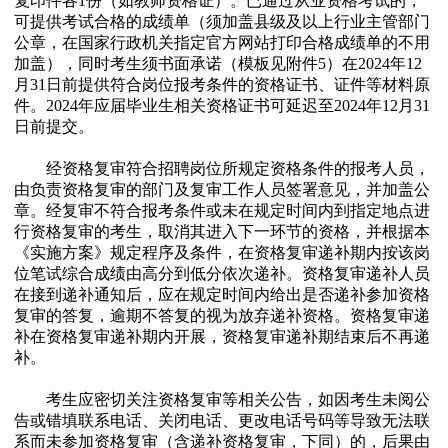
复印件各1份（如教师资格证）。已通过从业资格考试的，
可提供考试合格的成绩单（须加盖县级及以上行业主管部门
公章，在国家行政机关指定官方网站打印合格成绩单的不用
加盖），同时考生须书面承诺（模板见附件5）在2024年12
月31日前提供符合岗位报考条件的资格证书、证件等材料原
件。2024年应届毕业生相关资格证书可延迟至2024年12月31
日前提交。
经资格复审符合招聘岗位所规定资格条件的报考人员，
由负责资格复审的部门及复审工作人员签署意见，并加盖公
章。经复审不符合报考条件或未在规定时间内到指定地点进
行资格复审的考生，取消其进入下一环节的资格，并根据本
《实施方案》规定程序及条件，在资格复审递补期内按该岗
位笔试综合成绩由高分到低分依次递补。资格复审递补人员
在接到递补通知后，应在规定时间内给出是否递补参加资格
复审的答复，逾期不答复的视为放弃递补资格。资格复审递
补在资格复审递补期内开展，资格复审递补期结束后不再递
补。
考生应密切关注资格复审等相关公告，如因考生未阅公
告或错填联系电话、关闭电话、更改电话号码等导致无法联
系而未参加资格复审（含递补资格复审，下同）的，后果由