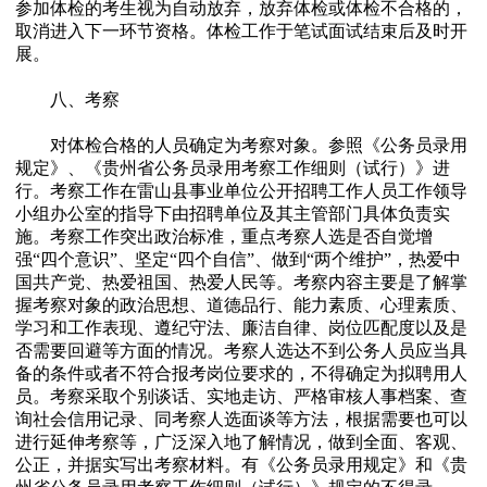
参加体检的考生视为自动放弃，放弃体检或体检不合格的，
取消进入下一环节资格。体检工作于笔试面试结束后及时开
展。
八、考察
对体检合格的人员确定为考察对象。参照《公务员录用
规定》、《贵州省公务员录用考察工作细则（试行）》进
行。考察工作在雷山县事业单位公开招聘工作人员工作领导
小组办公室的指导下由招聘单位及其主管部门具体负责实
施。考察工作突出政治标准，重点考察人选是否自觉增
强“四个意识”、坚定“四个自信”、做到“两个维护”，热爱中
国共产党、热爱祖国、热爱人民等。考察内容主要是了解掌
握考察对象的政治思想、道德品行、能力素质、心理素质、
学习和工作表现、遵纪守法、廉洁自律、岗位匹配度以及是
否需要回避等方面的情况。考察人选达不到公务人员应当具
备的条件或者不符合报考岗位要求的，不得确定为拟聘用人
员。考察采取个别谈话、实地走访、严格审核人事档案、查
询社会信用记录、同考察人选面谈等方法，根据需要也可以
进行延伸考察等，广泛深入地了解情况，做到全面、客观、
公正，并据实写出考察材料。有《公务员录用规定》和《贵