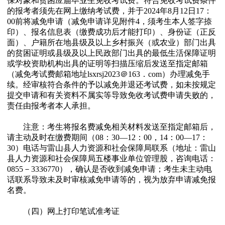
保对象和贫困应届毕业生免收考试费。符合免收考试费条件
的报考者须先在网上缴纳考试费，并于2024年8月12日17：
00前将减免申请（减免申请详见附件4，须考生本人签字捺
印）、报名信息表（缴费成功后才能打印）、身份证（正反
面）、户籍所在地县级及以上乡村振兴（或农业）部门出具
的贫困证明或县级及以上民政部门出具的最低生活保障证明
或学校资助机构出具的证明等扫描压缩后发送至指定邮箱
（减免考试费邮箱地址lsxrsj2023＠163．com）办理减免手
续。经审核符合条件的予以减免并退还考试费，如未按规定
提交申请和有关资料不属实等导致免收考试费申请失败的，
责任由报考者本人承担。
注意：考生将报名费减免相关材料发送至指定邮箱后，
请主动及时在缴费期间（08：30—12：00，14：00—17：
30）电话与雷山县人力资源和社会保障局联系（地址：雷山
县人力资源和社会保障局五楼事业单位管理股，咨询电话：
0855－3336770），确认是否收到减免申请；考生未主动电
话联系导致未及时审核减免申请等的，视为放弃申请减免报
名费。
（四）网上打印笔试准考证