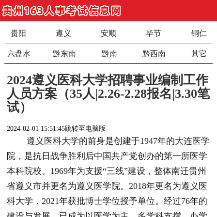
贵阳
遵义
安顺
毕节
铜仁
六盘水
黔东南
黔南
黔西南
其它
2024遵义医科大学招聘事业编制工作
人员方案（35人|2.26-2.28报名|3.30笔
试）
2024-02-01 15:51:45
跳转至电脑版
遵义医科大学的前身是创建于1947年的大连医学
院，是抗日战争胜利后中国共产党创办的第一所医学
本科院校。1969年为支援“三线”建设，整体南迁贵州
省遵义市并更名为遵义医学院。2018年更名为遵义医
科大学，2021年获批博士学位授予单位。经过76年的
建设与发展，已成为以医学为主、多学科支撑、办学