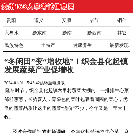
贵阳
遵义
安顺
毕节
铜仁
六盘水
黔东南
黔南
黔西南
其它
民族特色
土特产
健康养生
最新发现
“冬闲田”变“增收地”！织金县化起镇
发展蔬菜产业促增收
2024-01-01 15:43:42
跳转至电脑版
隆冬时节，织金县化起镇六甲村蔬菜大棚内，一排排牛心菜
郁郁葱葱，长势喜人，青绿色的菜叶包裹着圆圆的菜心，优
良的蔬菜品质让这里的蔬菜“溢价”不少，今年又是一茬大丰
收。
经过合作联社的市场调研，今年化起镇选择牛心菜、麻